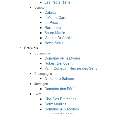
Les Petits Riens
Veneto
Calalta
Il Monte Caro
La Preara
Rarefratte
Sauro Maule
Vignale Di Cecilia
Nevio Scala
Frankrijk
Bourgogne
Domaine du Triptyque
Robert-Denogent
Yann Durieux - Recrue des Sens
Champagne
Alexandre Salmon
Jurançon
Domaine des Féréol
Loire
Clos Des Bretèches
Deux Moulins
Domaine Aux Moines