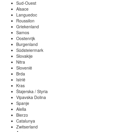
Sud-Ouest
Alsace
Languedoc
Roussilon
Griekenland
Samos
Oostenrijk
Burgenland
Südsteiermark
Slovakije
Nitra
Slovenië
Brda
Istrië
Kras
Štajerska / Styria
Vipavska Dolina
Spanje
Alella
Bierzo
Catalunya
Zwitserland