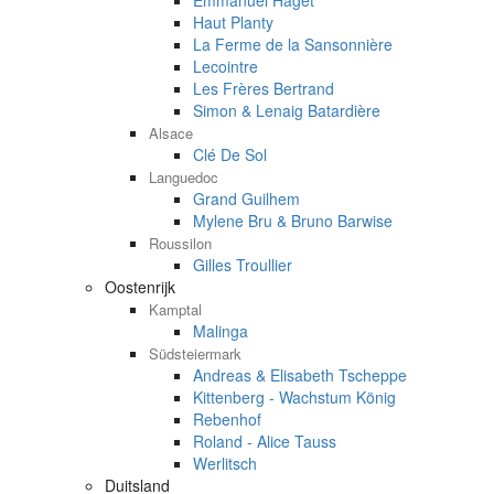
Emmanuel Haget
Haut Planty
La Ferme de la Sansonnière
Lecointre
Les Frères Bertrand
Simon & Lenaig Batardière
Alsace
Clé De Sol
Languedoc
Grand Guilhem
Mylene Bru & Bruno Barwise
Roussilon
Gilles Troullier
Oostenrijk
Kamptal
Malinga
Südsteiermark
Andreas & Elisabeth Tscheppe
Kittenberg - Wachstum König
Rebenhof
Roland - Alice Tauss
Werlitsch
Duitsland