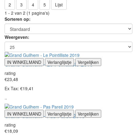
2
3
4
5
Lijst
1 - 2 van 2 (1 pagina's)
Sorteren op:
Weergeven:
IN WINKELMAND
Verlanglijstje
Vergelijken
Grand Guilhem - Le Pointilliste 2019
rating
€23,48
Ex Tax: €19,41
..
IN WINKELMAND
Verlanglijstje
Vergelijken
Grand Guilhem - Pas Pareil 2019
rating
€18,09