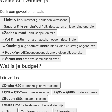
Welke stijl verkies je?
Denk aan gevoel en smaak.
⌁
Licht & fris
Lichtvoetig, helder en verfrissend
◌
Sappig & levendig
Veel fruit, frisse zuren en levendige energie
≈
Zacht & rond
Rond, soepel en mild
△
Vol & fris
Ruim en aromatisch, met een frisse finale
↔
Krachtig & gestructureerd
Intens, diep en stevig opgebouwd
✦
Rock-’n-roll
Onconventioneel, energiek en uitgesproken
◇
Verras me
Laat onze sommelier kiezen
Wat is je budget?
Prijs per fles.
€
Onder €20
Toegankelijk en verrassend
€
€20 – €35
€
€35 – €60
Onze ruimste selectie
Bijzondere cuvées
€
Boven €60
Zeldzame flessen
€
Verras me
De beste match bepaalt de prijs
← Terug
Opnieuw beginnen
Volgende
→