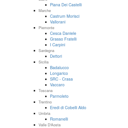
Piana Dei Castelli
Marche
Castrum Morisci
Vallorani
Piemonte
Cesca Daniele
Grasso Fratelli
I Carpini
Sardegna
Dettori
Sicilia
Badalucco
Longarico
SRC - Crasa
Vaccaro
Toscana
Parmoleto
Trentino
Eredi di Cobelli Aldo
Umbria
Romanelli
Valle D'Aosta