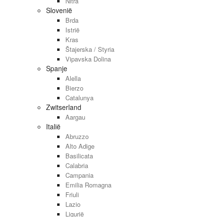
Nitra
Slovenië
Brda
Istrië
Kras
Štajerska / Styria
Vipavska Dolina
Spanje
Alella
Bierzo
Catalunya
Zwitserland
Aargau
Italië
Abruzzo
Alto Adige
Basilicata
Calabria
Campania
Emilia Romagna
Friuli
Lazio
Ligurië