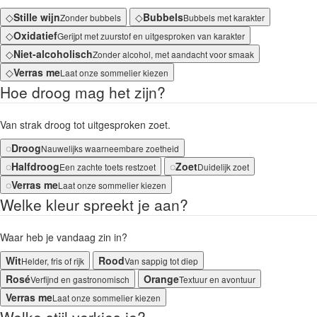
◇
Stille wijn
◇
Bubbels
Zonder bubbels
Bubbels met karakter
◇
Oxidatief
Gerijpt met zuurstof en uitgesproken van karakter
◇
Niet-alcoholisch
Zonder alcohol, met aandacht voor smaak
◇
Verras me
Laat onze sommelier kiezen
Hoe droog mag het zijn?
Van strak droog tot uitgesproken zoet.
◌
Droog
Nauwelijks waarneembare zoetheid
◌
Halfdroog
◌
Zoet
Een zachte toets restzoet
Duidelijk zoet
◌
Verras me
Laat onze sommelier kiezen
Welke kleur spreekt je aan?
Waar heb je vandaag zin in?
Wit
Rood
Helder, fris of rijk
Van sappig tot diep
Rosé
Orange
Verfijnd en gastronomisch
Textuur en avontuur
Verras me
Laat onze sommelier kiezen