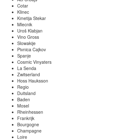
Cotar
Klinec
Kmetija Stekar
Mlecnik
Uroš Klabjan
Vino Gross
Slowakije
Pivnica Cajkov
Spanje
Cosmic Vinyaters
La Senda
Zwitserland
Hoss Hauksson
Regio
Duitsland
Baden
Mosel
Rheinhessen
Frankrijk
Bourgogne
Champagne
Loire