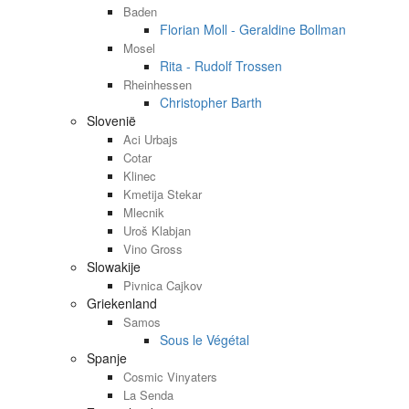
Baden
Florian Moll - Geraldine Bollman
Mosel
Rita - Rudolf Trossen
Rheinhessen
Christopher Barth
Slovenië
Aci Urbajs
Cotar
Klinec
Kmetija Stekar
Mlecnik
Uroš Klabjan
Vino Gross
Slowakije
Pivnica Cajkov
Griekenland
Samos
Sous le Végétal
Spanje
Cosmic Vinyaters
La Senda