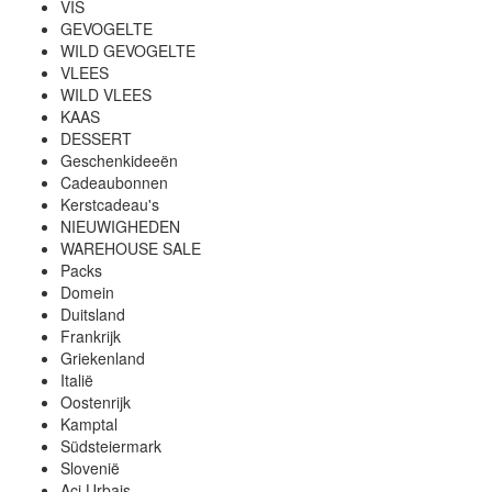
VIS
GEVOGELTE
WILD GEVOGELTE
VLEES
WILD VLEES
KAAS
DESSERT
Geschenkideeën
Cadeaubonnen
Kerstcadeau's
NIEUWIGHEDEN
WAREHOUSE SALE
Packs
Domein
Duitsland
Frankrijk
Griekenland
Italië
Oostenrijk
Kamptal
Südsteiermark
Slovenië
Aci Urbajs