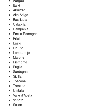
Aargau
Italië
Abruzzo
Alto Adige
Basilicata
Calabria
Campania
Emilia Romagna
Friuli
Lazio
Ligurië
Lombardije
Marche
Piemonte
Puglia
Sardegna
Sicilia
Toscana
Trentino
Umbria
Valle d'Aosta
Veneto
Stijlen